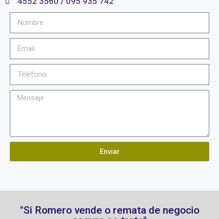
4552 3560 / 095 935 742
Enviar
"Si Romero vende o remata de negocio